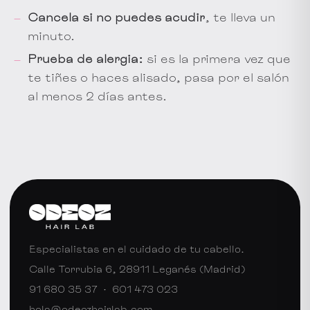
Cancela si no puedes acudir
, te lleva un
minuto.
Prueba de alergia:
si es la primera vez que
te tiñes o haces alisado, pasa por el salón
al menos 2 días antes.
Especialistas en el cuidado de tu cabello.
Calle Torrubia 6, 28911 Leganés (Madrid)
91 680 35 37
·
601 473 023
hola@odeozhairlab.com