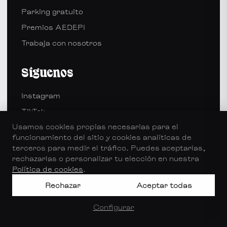
Parking gratuito
Premios AEDEPI
Trabaja con nosotros
Síguenos
Instagram
TikTok
Usamos cookies propias necesarias para el
Facebook
funcionamiento del sitio y cookies analíticas de
terceros para medir el tráfico. Puedes aceptarlas,
rechazarlas o personalizar tu elección en nuestra
Política de cookies
.
© 2026 Odeoz Hair Lab. Todos los derechos
reservados.
Rechazar
Aceptar todas
Información de reservas
·
Política de privacidad
·
Política de cookies
Configurar