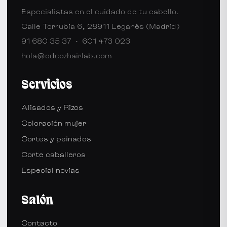
Especialistas en el cuidado de tu cabello.
Calle Torrubia 6, 28911 Leganés (Madrid)
91 680 35 37
·
601 473 023
hola@odeozhairlab.com
Servicios
Alisados y Rizos
Coloración mujer
Cortes y peinados
Corte caballeros
Especial novias
Salón
Contacto