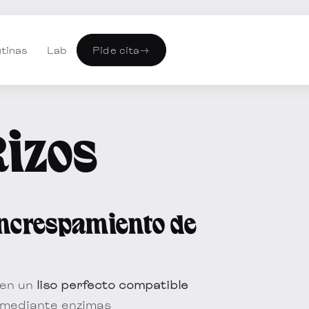
tinas
Lab
Pide cita
→
Rizos
iencrespamiento de
uen un
liso perfecto compatible
 mediante enzimas