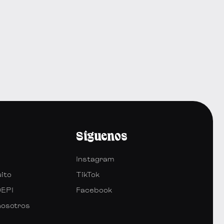
Síguenos
Instagram
uito
TikTok
DEPI
Facebook
nosotros