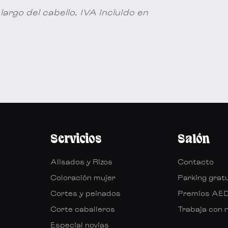
largo del cabello. IVA incluido en
Servicios
Salón
Alisados y Rizos
Contacto
Coloración mujer
Parking grat
Cortes y peinados
Premios AE
Corte caballeros
Trabaja con 
Especial novias