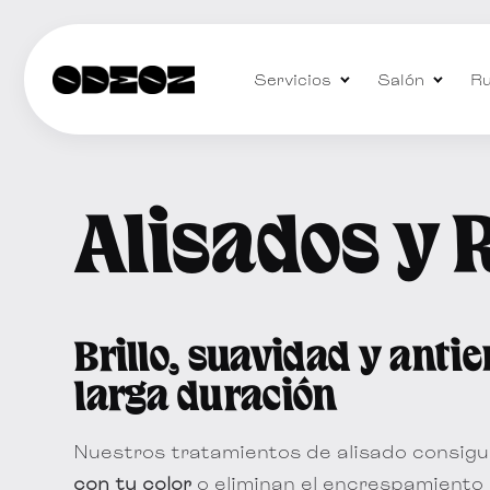
Servicios
Salón
Ru
Alisados y 
Brillo, suavidad y ant
larga duración
Nuestros tratamientos de alisado consig
con tu color
o eliminan el encrespamiento