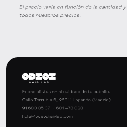
El precio varía en función de la cantidad y 
todos nuestros precios.
Especialistas en el cuidado de tu cabello.
Calle Torrubia 6, 28911 Leganés (Madrid)
91 680 35 37
·
601 473 023
hola@odeozhairlab.com